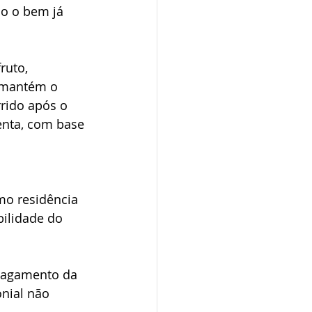
o o bem já 
ruto, 
 mantém o 
rrido após o 
enta, com base 
mo residência 
bilidade do 
 pagamento da 
nial não 