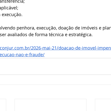
nsferência;
aplicável;
a execução.
volvendo penhora, execução, doação de imóveis e pla
er avaliados de forma técnica e estratégica.
.conjur.com.br/2026-mai-21/doacao-de-imovel-impen
ecucao-nao-e-fraude/