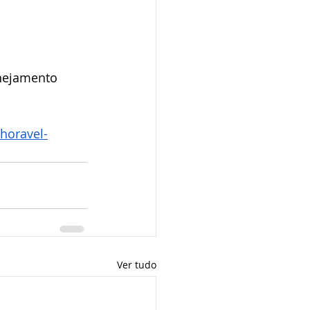
nejamento 
horavel-
Ver tudo