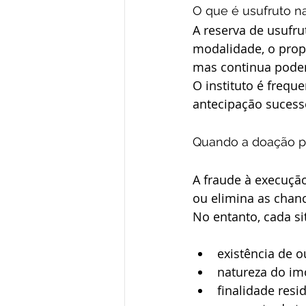
O que é usufruto n
A reserva de usufr
modalidade, o propr
mas continua poden
O instituto é frequ
antecipação sucess
Quando a doação p
A fraude à execuçã
ou elimina as chan
No entanto, cada si
existência de o
natureza do im
finalidade resid